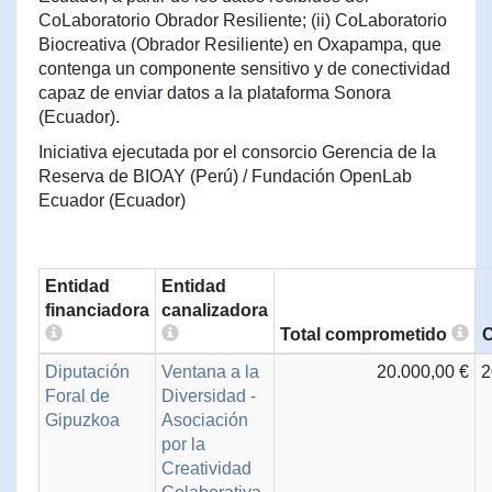
CoLaboratorio Obrador Resiliente; (ii) CoLaboratorio
Biocreativa (Obrador Resiliente) en Oxapampa, que
contenga un componente sensitivo y de conectividad
capaz de enviar datos a la plataforma Sonora
(Ecuador).
Iniciativa ejecutada por el consorcio Gerencia de la
Reserva de BIOAY (Perú) / Fundación OpenLab
Ecuador (Ecuador)
Entidad
Entidad
financiadora
canalizadora
Total comprometido
C
Diputación
Ventana a la
20.000,00 €
2
Foral de
Diversidad -
Gipuzkoa
Asociación
por la
Creatividad