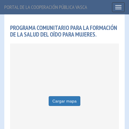
PORTAL DE LA COOPERACIÓN PÚBLICA VASCA
Toggl
naviga
PROGRAMA COMUNITARIO PARA LA FORMACIÓN
DE LA SALUD DEL OÍDO PARA MUJERES.
Cargar mapa