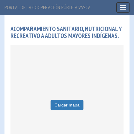
PORTAL DE LA COOPERACIÓN PÚBLICA VASCA
Toggl
naviga
ACOMPAÑAMIENTO SANITARIO, NUTRICIONAL Y
RECREATIVO A ADULTOS MAYORES INDÍGENAS.
Cargar mapa