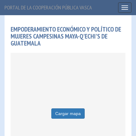
PORTAL DE LA COOPERACIÓN PÚBLICA VASCA
Toggl
naviga
EMPODERAMIENTO ECONÓMICO Y POLÍTICO DE
MUJERES CAMPESINAS MAYA-Q'ECHI'S DE
GUATEMALA
Cargar mapa