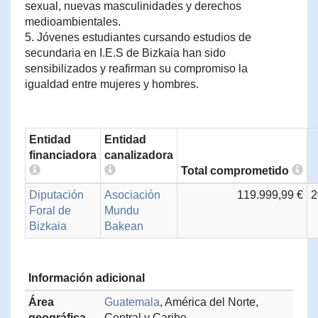
sexual, nuevas masculinidades y derechos
medioambientales.
5. Jóvenes estudiantes cursando estudios de
secundaria en I.E.S de Bizkaia han sido
sensibilizados y reafirman su compromiso la
igualdad entre mujeres y hombres.
Entidad
Entidad
financiadora
canalizadora
Total comprometido
Diputación
Asociación
119.999,99 €
2
Foral de
Mundu
Bizkaia
Bakean
Información adicional
Área
Guatemala
, América del Norte,
geográfica
Central y Caribe