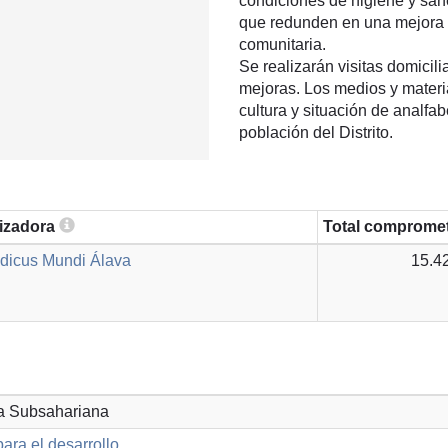
condiciones de higiene y san
que redunden en una mejora si
comunitaria.
Se realizarán visitas domicil
mejoras. Los medios y materia
cultura y situación de analfab
población del Distrito.
lizadora
Total comprome
dicus Mundi Álava
15.4
ca Subsahariana
ara el desarrollo