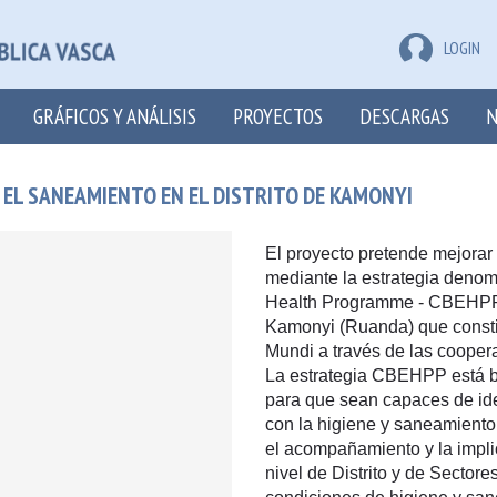
LOGIN
GRÁFICOS Y ANÁLISIS
PROYECTOS
DESCARGAS
N
Y EL SANEAMIENTO EN EL DISTRITO DE KAMONYI
El proyecto pretende mejorar
mediante la estrategia den
Health Programme - CBEHPP” 
Kamonyi (Ruanda) que consti
Mundi a través de las cooper
La estrategia CBEHPP está ba
para que sean capaces de ide
con la higiene y saneamiento 
el acompañamiento y la impli
nivel de Distrito y de Sectore