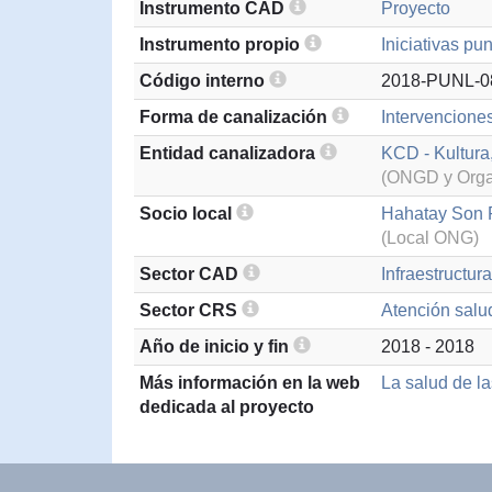
Instrumento CAD
Proyecto
Instrumento propio
Iniciativas pu
Código interno
2018-PUNL-0
Forma de canalización
Intervencione
Entidad canalizadora
KCD - Kultura
(ONGD y Organ
Socio local
Hahatay Son 
(Local ONG)
Sector CAD
Infraestructur
Sector CRS
Atención salu
Año de inicio y fin
2018 - 2018
Más información en la web
La salud de l
dedicada al proyecto