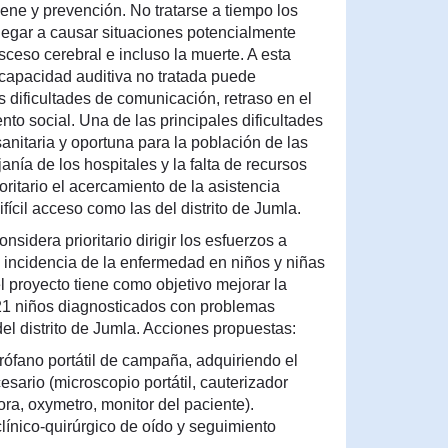
ene y prevención. No tratarse a tiempo los
legar a causar situaciones potencialmente
ceso cerebral e incluso la muerte. A esta
scapacidad auditiva no tratada puede
s dificultades de comunicación, retraso en el
nto social. Una de las principales dificultades
sanitaria y oportuna para la población de las
janía de los hospitales y la falta de recursos
oritario el acercamiento de la asistencia
fícil acceso como las del distrito de Jumla.
nsidera prioritario dirigir los esfuerzos a
la incidencia de la enfermedad en niños y niñas
el proyecto tiene como objetivo mejorar la
 21 niños diagnosticados con problemas
el distrito de Jumla. Acciones propuestas:
rófano portátil de campaña, adquiriendo el
sario (microscopio portátil, cauterizador
ora, oxymetro, monitor del paciente).
clínico-quirúrgico de oído y seguimiento