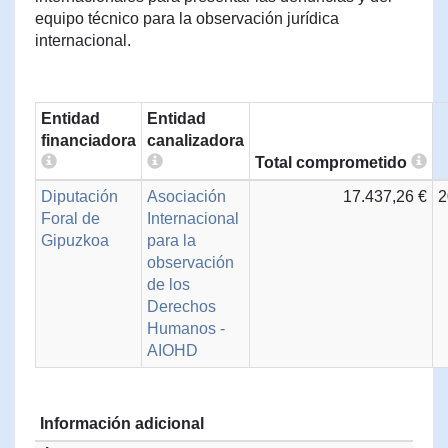
equipo técnico para la observación jurídica
internacional.
Entidad
Entidad
financiadora
canalizadora
Total comprometido
Diputación
Asociación
17.437,26 €
2
Foral de
Internacional
Gipuzkoa
para la
observación
de los
Derechos
Humanos -
AIOHD
Información adicional