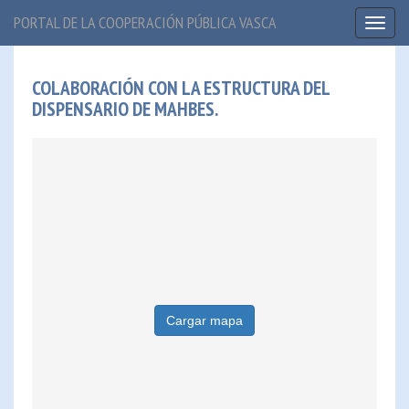
PORTAL DE LA COOPERACIÓN PÚBLICA VASCA
Toggl
naviga
COLABORACIÓN CON LA ESTRUCTURA DEL
DISPENSARIO DE MAHBES.
Cargar mapa