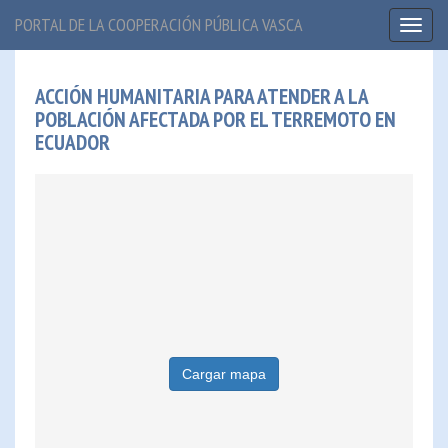
PORTAL DE LA COOPERACIÓN PÚBLICA VASCA
Toggl
naviga
ACCIÓN HUMANITARIA PARA ATENDER A LA
POBLACIÓN AFECTADA POR EL TERREMOTO EN
ECUADOR
Cargar mapa