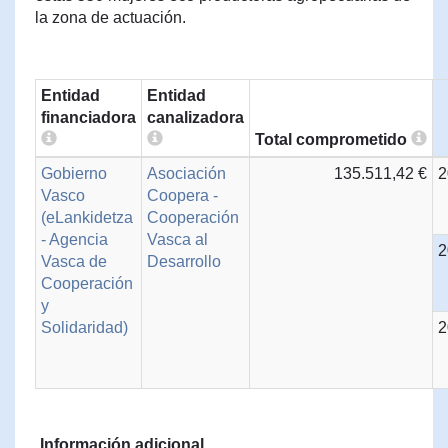
la zona de actuación.
Entidad
Entidad
financiadora
canalizadora
Total comprometido
Gobierno
Asociación
135.511,42 €
2
Vasco
Coopera -
(eLankidetza
Cooperación
- Agencia
Vasca al
2
Vasca de
Desarrollo
Cooperación
y
Solidaridad)
2
Información adicional