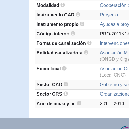
Modalidad
Cooperación p
Instrumento CAD
Proyecto
Instrumento propio
Ayudas a proy
Código interno
PRO-2011K1/
Forma de canalización
Intervencione
Entidad canalizadora
Asociación Mu
(ONGD y Organ
Socio local
Asociación Co
(Local ONG)
Sector CAD
Gobierno y soc
Sector CRS
Organizaciones
Año de inicio y fin
2011 - 2014