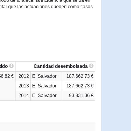
odo de foralecer la incidencia que se da en
evitar que las actuaciones queden como casos
tido
Cantidad desembolsada
56,82 €
2012
El Salvador
187.662,73 €
2013
El Salvador
187.662,73 €
2014
El Salvador
93.831,36 €