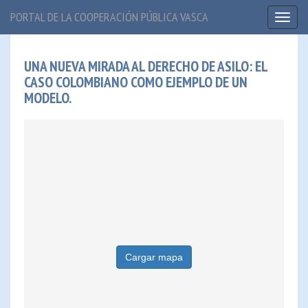
PORTAL DE LA COOPERACIÓN PÚBLICA VASCA
Toggl
naviga
UNA NUEVA MIRADA AL DERECHO DE ASILO: EL
CASO COLOMBIANO COMO EJEMPLO DE UN
MODELO.
Cargar mapa