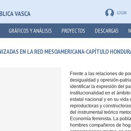
LOGIN
GRÁFICOS Y ANÁLISIS
PROYECTOS
DESCARGAS
N
NIZADAS EN LA RED MESOAMERICANA-CAPÍTULO HONDUR
Frente a las relaciones de p
desigualdad y opresión-patriar
identificar la expresión del p
institucionalidad en el ámbito
estatal nacional y en su vida
reproductoras y constructora
del instrumental teórico meto
Economía feminista. La pobl
hombres compañeros de hogar