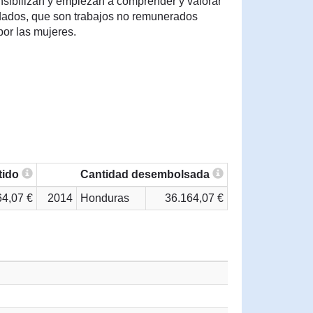
nsibilizan y empiezan a comprender y valorar
idados, que son trabajos no remunerados
por las mujeres.
tido
Cantidad desembolsada
64,07 €
2014
Honduras
36.164,07 €