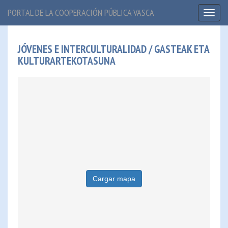
PORTAL DE LA COOPERACIÓN PÚBLICA VASCA
Toggl
naviga
JÓVENES E INTERCULTURALIDAD / GASTEAK ETA
KULTURARTEKOTASUNA
Cargar mapa