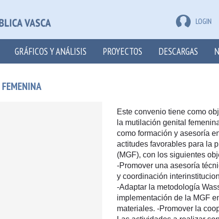
LOGIN
GRÁFICOS Y ANÁLISIS
PROYECTOS
DESCARGAS
N
L FEMENINA
Este convenio tiene como obj
la mutilación genital femeni
como formación y asesoría en
actitudes favorables para la 
(MGF), con los siguientes obj
-Promover una asesoría técnic
y coordinación interinstituci
-Adaptar la metodología Was
implementación de la MGF en 
materiales. -Promover la coop