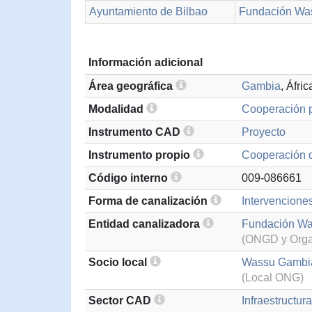
Ayuntamiento de Bilbao
Fundación W
Información adicional
Área geográfica
Gambia
, Áfri
Modalidad
Cooperación p
Instrumento CAD
Proyecto
Instrumento propio
Cooperación d
Código interno
009-086661
Forma de canalización
Intervenciones
Entidad canalizadora
Fundación W
(ONGD y Organ
Socio local
Wassu Gambi
(Local ONG)
Sector CAD
Infraestructur