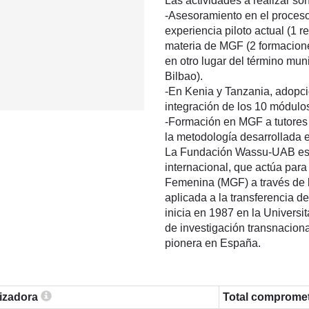
Las actividades a realizar son
-Asesoramiento en el proceso
experiencia piloto actual (1 
materia de MGF (2 formacione
en otro lugar del término mun
Bilbao).
-En Kenia y Tanzania, adopc
integración de los 10 módulo
-Formación en MGF a tutores 
la metodología desarrollada
La Fundación Wassu-UAB es u
internacional, que actúa para
Femenina (MGF) a través de l
aplicada a la transferencia
inicia en 1987 en la Univers
de investigación transnaciona
pionera en España.
lizadora
Total comprome