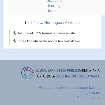
Udala
eta
Usurbilgo
Udala
1
2
3
4
5
…
Hurrengoa ›
Azkena »
Datu hauek CSV formatuan deskargatu
Kodea kopiatu beste nonbaiten txertatzeko
Pribatasun politika eta datuen babesa
Lege oharra
Cookie politika