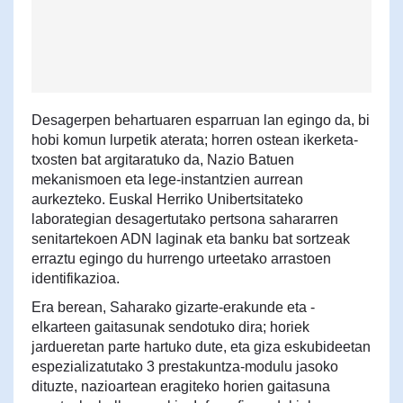
Desagerpen behartuaren esparruan lan egingo da, bi
hobi komun lurpetik aterata; horren ostean ikerketa-
txosten bat argitaratuko da, Nazio Batuen
mekanismoen eta lege-instantzien aurrean
aurkezteko. Euskal Herriko Unibertsitateko
laborategian desagertutako pertsona sahararren
senitartekoen ADN laginak eta banku bat sortzeak
erraztu egingo du hurrengo urteetako arrastoen
identifikazioa.
Era berean, Saharako gizarte-erakunde eta -
elkarteen gaitasunak sendotuko dira; horiek
jardueretan parte hartuko dute, eta giza eskubideetan
espezializatutako 3 prestakuntza-modulu jasoko
dituzte, nazioartean eragiteko horien gaitasuna