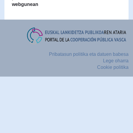
webgunean
Pribatasun politika eta datuen babesa
Lege oharra
Cookie politika