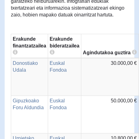
garatzeko helburuarekin. Infografian edukiak
txertatzeari eta informazioa sistematizatzeari ekingo
zaio, hobien mapako datuak oinarritzat hartuta.
Erakunde
Erakunde
finantzatzailea
bideratzailea
Agindutakoa guztira
Donostiako
Euskal
30.000,00 €
Udala
Fondoa
Gipuzkoako
Euskal
50.000,00 €
Foru Aldundia
Fondoa
Urnietako
Euskal
10.800,00 €