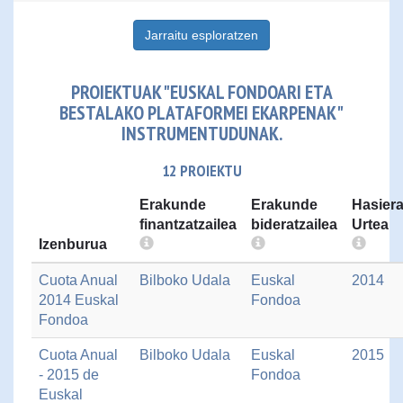
Jarraitu esploratzen
PROIEKTUAK "EUSKAL FONDOARI ETA
BESTALAKO PLATAFORMEI EKARPENAK"
INSTRUMENTUDUNAK.
12 PROIEKTU
Erakunde
Erakunde
Hasier
finantzatzailea
bideratzailea
Urtea
Izenburua
Cuota Anual
Bilboko Udala
Euskal
2014
2014 Euskal
Fondoa
Fondoa
Cuota Anual
Bilboko Udala
Euskal
2015
- 2015 de
Fondoa
Euskal