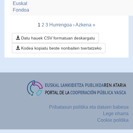
Euskal
Fondoa
1
2
3
Hurrengoa ›
Azkena »
Datu hauek CSV formatuan deskargatu
Kodea kopiatu beste nonbaiten txertatzeko
Pribatasun politika eta datuen babesa
Lege oharra
Cookie politika