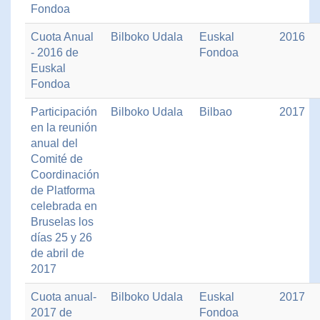
Fondoa
Cuota Anual
Bilboko Udala
Euskal
2016
- 2016 de
Fondoa
Euskal
Fondoa
Participación
Bilboko Udala
Bilbao
2017
en la reunión
anual del
Comité de
Coordinación
de Platforma
celebrada en
Bruselas los
días 25 y 26
de abril de
2017
Cuota anual-
Bilboko Udala
Euskal
2017
2017 de
Fondoa