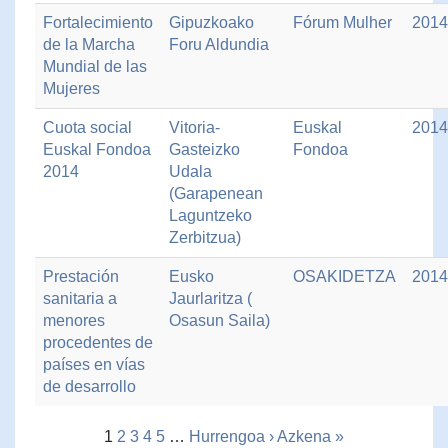
Fortalecimiento
Gipuzkoako
Fórum Mulher
2014
de la Marcha
Foru Aldundia
Mundial de las
Mujeres
Cuota social
Vitoria-
Euskal
2014
Euskal Fondoa
Gasteizko
Fondoa
2014
Udala
(Garapenean
Laguntzeko
Zerbitzua)
Prestación
Eusko
OSAKIDETZA
2014
sanitaria a
Jaurlaritza (
menores
Osasun Saila)
procedentes de
países en vías
de desarrollo
1
2
3
4
5
…
Hurrengoa ›
Azkena »