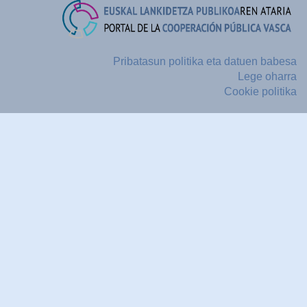
Pribatasun politika eta datuen babesa
Lege oharra
Cookie politika