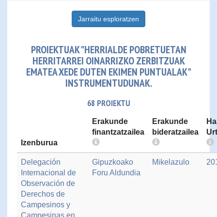
Jarraitu esploratzen
PROIEKTUAK "HERRIALDE POBRETUETAN
HERRITARREI OINARRIZKO ZERBITZUAK
EMATEA XEDE DUTEN EKIMEN PUNTUALAK"
INSTRUMENTUDUNAK.
68 PROIEKTU
Erakunde
Erakunde
Ha
finantzatzailea
bideratzailea
Ur
Izenburua
Delegación
Gipuzkoako
Mikelazulo
20
Internacional de
Foru Aldundia
Observación de
Derechos de
Campesinos y
Campesinas en