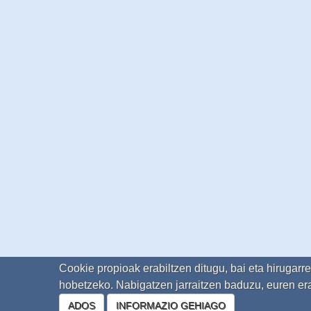
Cookie propioak erabiltzen ditugu, bai eta hirugarr
hobetzeko. Nabigatzen jarraitzen baduzu, euren era
ADOS
INFORMAZIO GEHIAGO