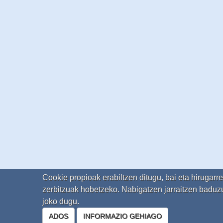
Cookie propioak erabiltzen ditugu, bai eta hirugarr
zerbitzuak hobetzeko. Nabigatzen jarraitzen baduzu
joko dugu.
ADOS
INFORMAZIO GEHIAGO