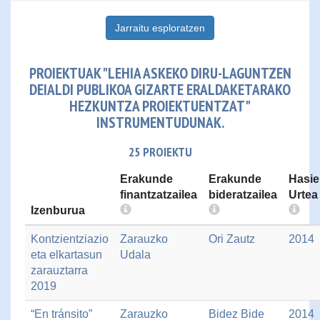
Jarraitu esploratzen
PROIEKTUAK "LEHIA ASKEKO DIRU-LAGUNTZEN
DEIALDI PUBLIKOA GIZARTE ERALDAKETARAKO
HEZKUNTZA PROIEKTUENTZAT"
INSTRUMENTUDUNAK.
25 PROIEKTU
Erakunde
Erakunde
Hasie
finantzatzailea
bideratzailea
Urtea
Izenburua
Kontzientziazio
Zarauzko
Ori Zautz
2014
eta elkartasun
Udala
zarauztarra
2019
“En tránsito”
Zarauzko
Bidez Bide
2014