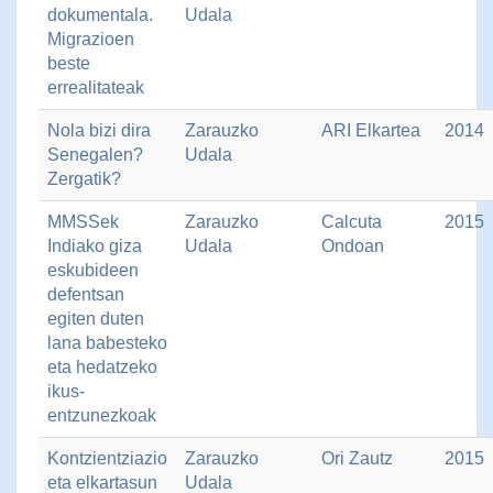
dokumentala.
Udala
Migrazioen
beste
errealitateak
Nola bizi dira
Zarauzko
ARI Elkartea
2014
Senegalen?
Udala
Zergatik?
MMSSek
Zarauzko
Calcuta
2015
Indiako giza
Udala
Ondoan
eskubideen
defentsan
egiten duten
lana babesteko
eta hedatzeko
ikus-
entzunezkoak
Kontzientziazio
Zarauzko
Ori Zautz
2015
eta elkartasun
Udala