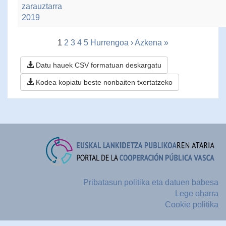
zarauztarra
2019
1
2
3
4
5
Hurrengoa ›
Azkena »
Datu hauek CSV formatuan deskargatu
Kodea kopiatu beste nonbaiten txertatzeko
Pribatasun politika eta datuen babesa
Lege oharra
Cookie politika