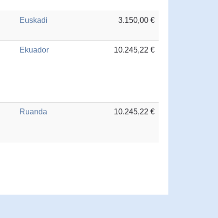
Euskadi
3.150,00 €
Ekuador
10.245,22 €
Ruanda
10.245,22 €