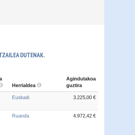
TZAILEA DUTENAK.
a
Agindutakoa
Herrialdea
guztira
Euskadi
3.225,00 €
Ruanda
4.972,42 €