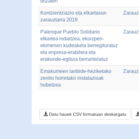
ditzaten
Kontzientziazio eta elkartasun
Zarauz
zarauztarra 2019
Palenque Pueblo Solidario
Zarauz
elkartea indartzea, ekoizpen-
ekimenen kudeaketa berregituratuz
eta enpresa-erabilera eta
erakunde-egitura berrantolatuz
Emakumeen lanbide-heziketako
Zarauz
zentro horretako instalazioak
hobetzea
Datu hauek CSV formatuan deskargatu