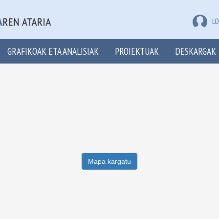
LO
GRAFIKOAK ETA ANALISIAK
PROIEKTUAK
DESKARGAK
Mapa kargatu