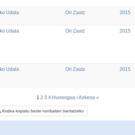
ko Udala
Ori Zautz
2015
ko Udala
Ori Zautz
2015
ko Udala
Ori Zautz
2015
1
2
3
4
Hurrengoa ›
Azkena »
Kodea kopiatu beste nonbaiten txertatzeko