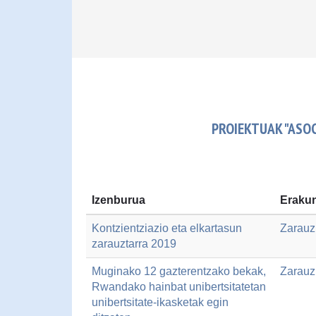
PROIEKTUAK "ASO
Izenburua
Erakun
Kontzientziazio eta elkartasun
Zarauz
zarauztarra 2019
Muginako 12 gazterentzako bekak,
Zarauz
Rwandako hainbat unibertsitatetan
unibertsitate-ikasketak egin