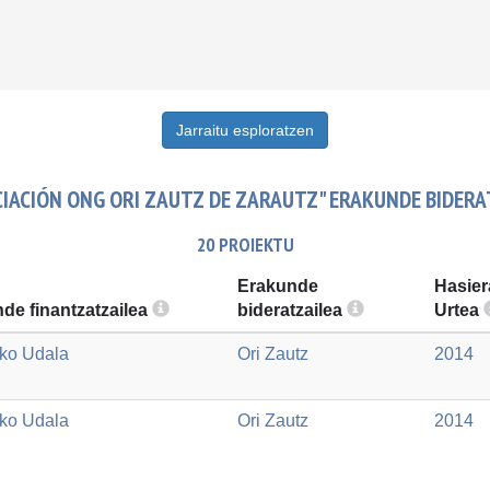
Jarraitu esploratzen
CIACIÓN ONG ORI ZAUTZ DE ZARAUTZ" ERAKUNDE BIDERA
20 PROIEKTU
Erakunde
Hasier
de finantzatzailea
bideratzailea
Urtea
ko Udala
Ori Zautz
2014
ko Udala
Ori Zautz
2014