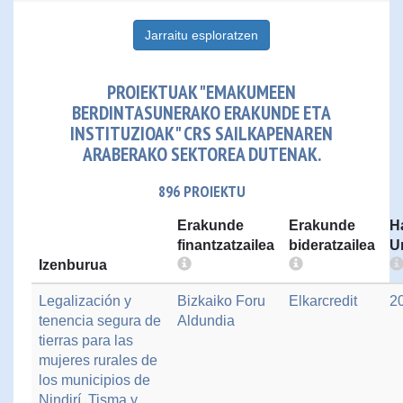
Jarraitu esploratzen
PROIEKTUAK "EMAKUMEEN
BERDINTASUNERAKO ERAKUNDE ETA
INSTITUZIOAK" CRS SAILKAPENAREN
ARABERAKO SEKTOREA DUTENAK.
896 PROIEKTU
Erakunde
Erakunde
H
finantzatzailea
bideratzailea
U
Izenburua
Legalización y
Bizkaiko Foru
Elkarcredit
2
tenencia segura de
Aldundia
tierras para las
mujeres rurales de
los municipios de
Nindirí, Tisma y