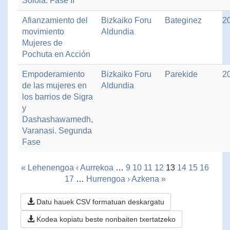
Sololá. Fase II
Afianzamiento del
Bizkaiko Foru
Bateginez
2
movimiento
Aldundia
Mujeres de
Pochuta en Acción
Empoderamiento
Bizkaiko Foru
Parekide
2
de las mujeres en
Aldundia
los barrios de Sigra
y
Dashashawamedh,
Varanasi. Segunda
Fase
« Lehenengoa
‹ Aurrekoa
…
9
10
11
12
13
14
15
16
17
…
Hurrengoa ›
Azkena »
Datu hauek CSV formatuan deskargatu
Kodea kopiatu beste nonbaiten txertatzeko