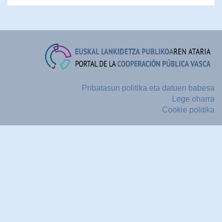
Pribatasun politika eta datuen babesa
Lege oharra
Cookie politika