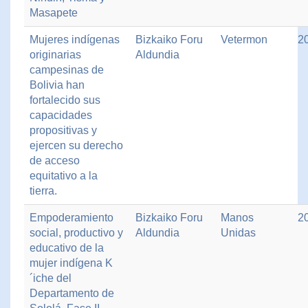
Masapete
Mujeres indígenas
Bizkaiko Foru
Vetermon
2
originarias
Aldundia
campesinas de
Bolivia han
fortalecido sus
capacidades
propositivas y
ejercen su derecho
de acceso
equitativo a la
tierra.
Empoderamiento
Bizkaiko Foru
Manos
2
social, productivo y
Aldundia
Unidas
educativo de la
mujer indígena K
´iche del
Departamento de