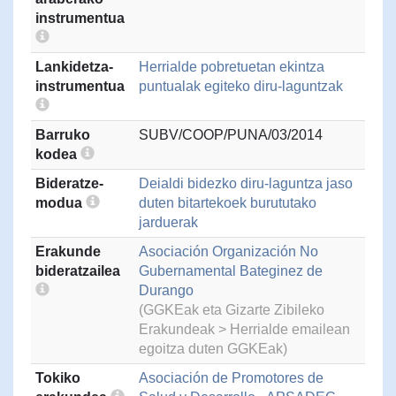
instrumentua
Lankidetza-
Herrialde pobretuetan ekintza
instrumentua
puntualak egiteko diru-laguntzak
Barruko
SUBV/COOP/PUNA/03/2014
kodea
Bideratze-
Deialdi bidezko diru-laguntza jaso
modua
duten bitartekoek burututako
jarduerak
Erakunde
Asociación Organización No
bideratzailea
Gubernamental Bateginez de
Durango
(GGKEak eta Gizarte Zibileko
Erakundeak > Herrialde emailean
egoitza duten GGKEak)
Tokiko
Asociación de Promotores de