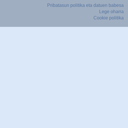
Pribatasun politika eta datuen babesa
Lege oharra
Cookie politika