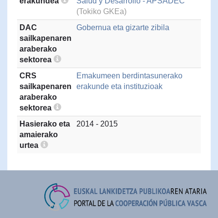
erakundea
Salud y Desarrollo - APSADEC
(Tokiko GKEa)
DAC
Gobernua eta gizarte zibila
sailkapenaren
araberako
sektorea
CRS
Emakumeen berdintasunerako
sailkapenaren
erakunde eta instituzioak
araberako
sektorea
Hasierako eta
2014 - 2015
amaierako
urtea