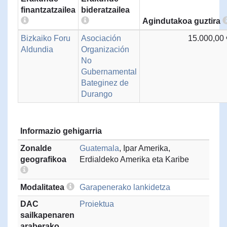
finantzatzailea
bideratzailea
Agindutakoa guztira
Bizkaiko Foru
Asociación
15.000,00 
Aldundia
Organización
No
Gubernamental
Bateginez de
Durango
Informazio gehigarria
Zonalde
Guatemala
, Ipar Amerika,
geografikoa
Erdialdeko Amerika eta Karibe
Modalitatea
Garapenerako lankidetza
DAC
Proiektua
sailkapenaren
araberako