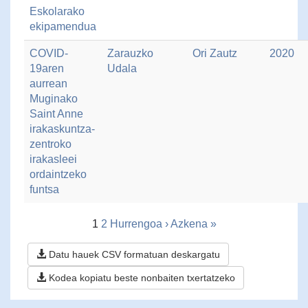
Eskolarako
ekipamendua
COVID-
Zarauzko
Ori Zautz
2020
19aren
Udala
aurrean
Muginako
Saint Anne
irakaskuntza-
zentroko
irakasleei
ordaintzeko
funtsa
1
2
Hurrengoa ›
Azkena »
Datu hauek CSV formatuan deskargatu
Kodea kopiatu beste nonbaiten txertatzeko