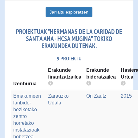
Jarraitu esploratzen
PROIEKTUAK "HERMANAS DE LA CARIDAD DE
SANTA ANA - HCSA MUGINA" TOKIKO
ERAKUNDEA DUTENAK.
9 PROIEKTU
Erakunde
Erakunde
Hasier
finantzatzailea
bideratzailea
Urtea
Izenburua
Emakumeen
Zarauzko
Ori Zautz
2015
lanbide-
Udala
heziketako
zentro
horretako
instalazioak
hobetzea