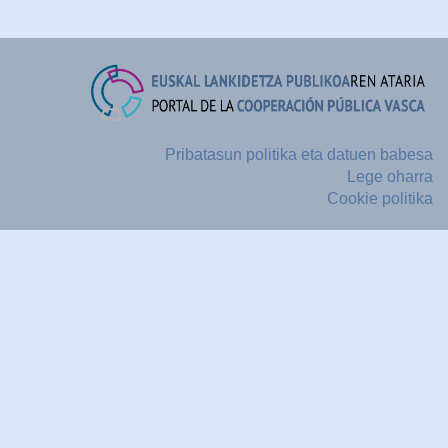
Pribatasun politika eta datuen babesa
Lege oharra
Cookie politika