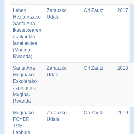
Lehen
Zarauzko
Ori Zautz
2017
Hezkuntzako
Udala
Santa Ana
Ikastetxearen
eraikuntza
lanei ekitea.
(Mugina-
Rwanda)
Santa Ana
Zarauzko
Ori Zautz
2018
Muginako
Udala
Eskolarako
azpiegitura.
Mugina.
Rwanda
Muginako
Zarauzko
Ori Zautz
2019
FOYER
Udala
TVET
Lanbide