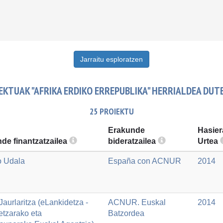
Jarraitu esploratzen
EKTUAK "AFRIKA ERDIKO ERREPUBLIKA" HERRIALDEA DUT
25 PROIEKTU
Erakunde
Hasier
de finantzatzailea
bideratzailea
Urtea
o Udala
España con ACNUR
2014
aurlaritza (eLankidetza -
ACNUR. Euskal
2014
etzarako eta
Batzordea