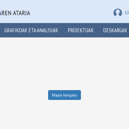
LO
GRAFIKOAK ETA ANALISIAK
PROIEKTUAK
DESKARGAK
Mapa kargatu