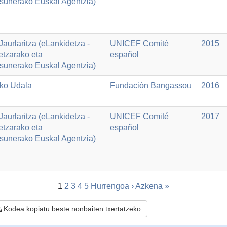
asunerako Euskal Agentzia)
aurlaritza (eLankidetza -
UNICEF Comité
2015
etzarako eta
español
asunerako Euskal Agentzia)
ko Udala
Fundación Bangassou
2016
aurlaritza (eLankidetza -
UNICEF Comité
2017
etzarako eta
español
asunerako Euskal Agentzia)
1
2
3
4
5
Hurrengoa ›
Azkena »
Kodea kopiatu beste nonbaiten txertatzeko