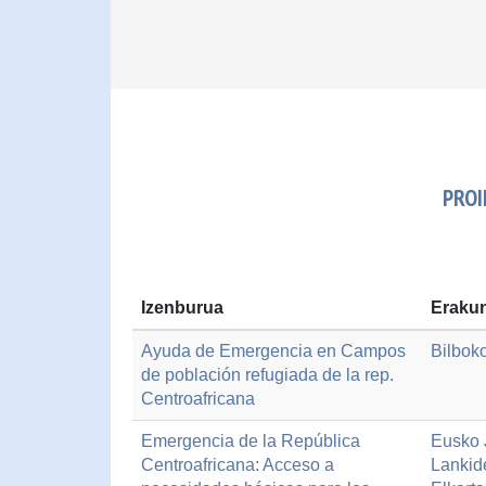
PROI
Izenburua
Erakun
Ayuda de Emergencia en Campos
Bilbok
de población refugiada de la rep.
Centroafricana
Emergencia de la República
Eusko J
Centroafricana: Acceso a
Lankid