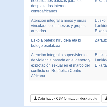
necesidades básicas para los
Elkart
desplazados internos
centroafricanos
Atención integral a niños y niñas
Eusko J
vinculados con fuerzas y grupos
Lankid
armados
Elkart
Eskola bateko hiru gela eta bi
Zarauz
bulego eraikitzea
Atención integral a supervivientes
Eusko J
de violencia basada en el género y
Lankid
explotación sexual en el marco del
Elkart
conflicto en República Centro
Africana
Datu hauek CSV formatuan deskargatu