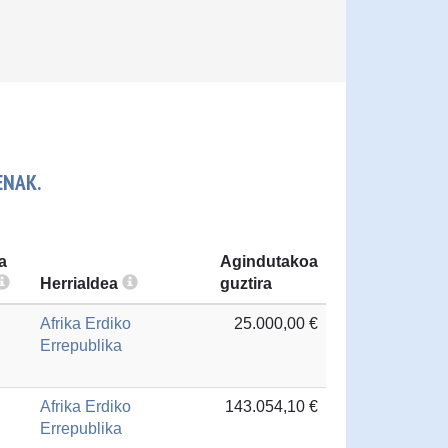
ENAK.
a
Agindutakoa
Herrialdea
guztira
Afrika Erdiko
25.000,00 €
Errepublika
Afrika Erdiko
143.054,10 €
Errepublika