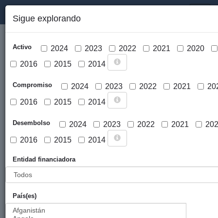
PORTAL DE LA COOPERACIÓN PÚBLICA VASCA
Toggl
Sigue explorando
naviga
Activo
2024
2023
2022
2021
2020
2016
2015
2014
Compromiso
2024
2023
2022
2021
20
2016
2015
2014
Cargar mapa
Desembolso
2024
2023
2022
2021
20
2016
2015
2014
Entidad financiadora
País(es)