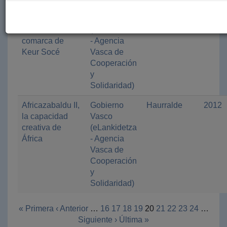
Saneamiento y
Gobierno
Mundu
2012
seguridad
Vasco
Bakean
alimentaria de la
(eLankidetza
comarca de
- Agencia
Keur Socé
Vasca de
Cooperación
y
Solidaridad)
Africazabaldu II,
Gobierno
Haurralde
2012
la capacidad
Vasco
creativa de
(eLankidetza
África
- Agencia
Vasca de
Cooperación
y
Solidaridad)
« Primera
‹ Anterior
…
16
17
18
19
20
21
22
23
24
…
Siguiente ›
Última »