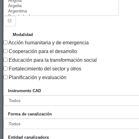
Sigue explorando
PROYECTOS .
Modalidad
Acción humanitaria y de emergencia
7327 PROYECTOS
Cooperación para el desarrollo
Año
Educación para la transformación social
Entidad
Entidad
de
Fortalecimiento del sector y otros
financiadora
canalizadora
inicio
Título
Planificación y evaluación
Promoción
Gobierno
FISC -
2012
Instrumento CAD
social,
Vasco
Cooperación
económica,
(eLankidetza
y Desarrollo
cultural y
- Agencia
Forma de canalización
educativa de la
Vasca de
mujer
Cooperación
campesina del
y
Distrito de
Solidaridad)
Entidad canalizadora