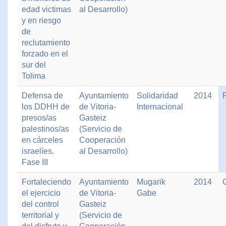
edad victimas
al Desarrollo)
y en riesgo
de
reclutamiento
forzado en el
sur del
Tolima
Defensa de
Ayuntamiento
Solidaridad
2014
los DDHH de
de Vitoria-
Internacional
presos/as
Gasteiz
palestinos/as
(Servicio de
en cárceles
Cooperación
israelíes.
al Desarrollo)
Fase III
Fortaleciendo
Ayuntamiento
Mugarik
2014
el ejercicio
de Vitoria-
Gabe
del control
Gasteiz
territorial y
(Servicio de