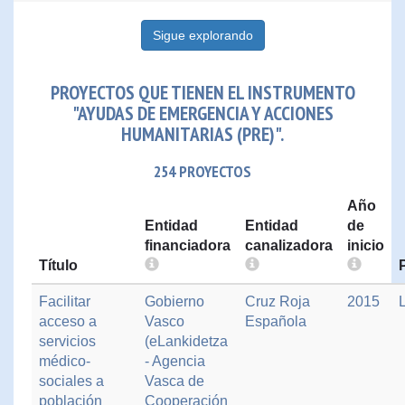
Sigue explorando
PROYECTOS QUE TIENEN EL INSTRUMENTO
"AYUDAS DE EMERGENCIA Y ACCIONES
HUMANITARIAS (PRE)".
254 PROYECTOS
Año
Entidad
Entidad
de
financiadora
canalizadora
inicio
Título
Facilitar
Gobierno
Cruz Roja
2015
acceso a
Vasco
Española
servicios
(eLankidetza
médico-
- Agencia
sociales a
Vasca de
población
Cooperación