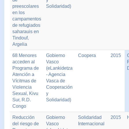
preescolares
Solidaridad)
en los
campamentos
de refugiados
saharauis en
Tindouf,
Argelia
68 Menores
Gobierno
Coopera
2015
acceden al
Vasco
Programa de
(eLankidetza
Atención a
- Agencia
Vícitmas de
Vasca de
Violencia
Cooperación
Sexual, Kivu
y
Sur, R.D.
Solidaridad)
Congo
Reducción
Gobierno
Solidaridad
2015
H
del riesgo de
Vasco
Internacional