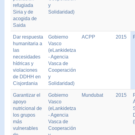
refugiada
y
Siria y de
Solidaridad)
acogida de
Saida
Dar respuesta
Gobierno
ACPP
2015
humanitaria a
Vasco
las
(eLankidetza
necesidades
- Agencia
hídricas y
Vasca de
violaciones
Cooperación
de DDHH en
y
Cisjordania
Solidaridad)
Garantizar el
Gobierno
Mundubat
2015
apoyo
Vasco
nutricional de
(eLankidetza
los grupos
- Agencia
más
Vasca de
vulnerables
Cooperación
de
y