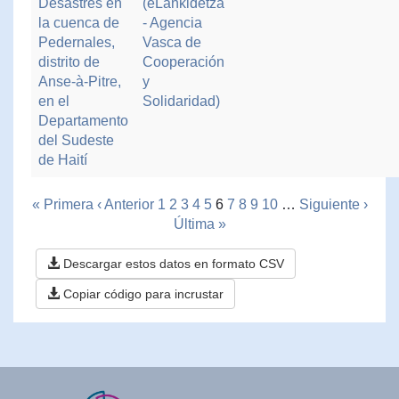
Desastres en
(eLankidetza
la cuenca de
- Agencia
Pedernales,
Vasca de
distrito de
Cooperación
Anse-à-Pitre,
y
en el
Solidaridad)
Departamento
del Sudeste
de Haití
« Primera
‹ Anterior
1
2
3
4
5
6
7
8
9
10
…
Siguiente ›
Última »
Descargar estos datos en formato CSV
Copiar código para incrustar