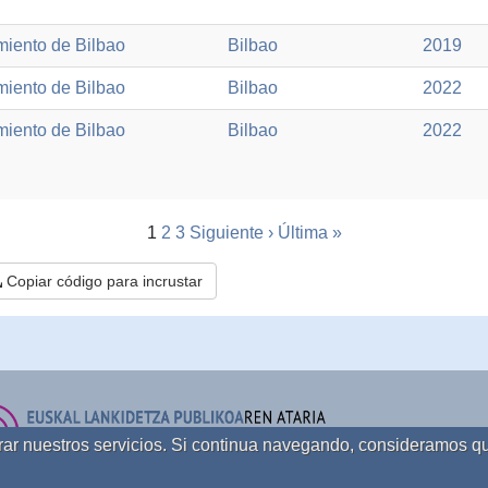
iento de Bilbao
Bilbao
2019
iento de Bilbao
Bilbao
2022
iento de Bilbao
Bilbao
2022
1
2
3
Siguiente ›
Última »
Copiar código para incrustar
orar nuestros servicios. Si continua navegando, consideramos q