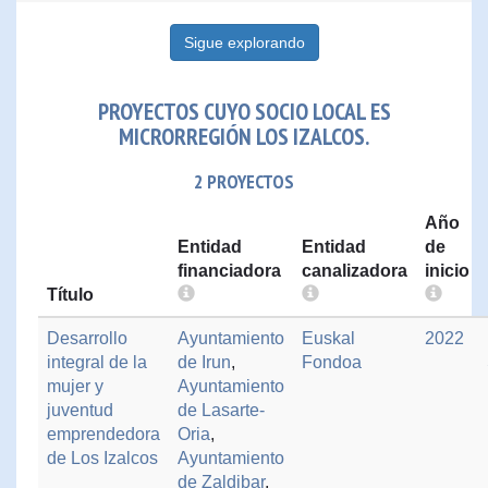
Sigue explorando
PROYECTOS CUYO SOCIO LOCAL ES
MICRORREGIÓN LOS IZALCOS.
2 PROYECTOS
Año
Entidad
Entidad
de
financiadora
canalizadora
inicio
Título
Desarrollo
Ayuntamiento
Euskal
2022
integral de la
de Irun
,
Fondoa
mujer y
Ayuntamiento
juventud
de Lasarte-
emprendedora
Oria
,
de Los Izalcos
Ayuntamiento
de Zaldibar
,