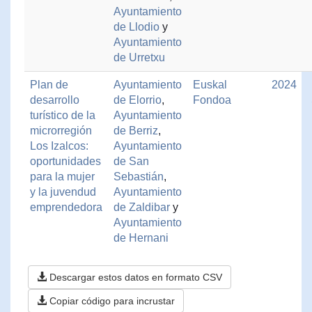
Ayuntamiento
de Llodio
y
Ayuntamiento
de Urretxu
Plan de
Ayuntamiento
Euskal
2024
desarrollo
de Elorrio
,
Fondoa
turístico de la
Ayuntamiento
microrregión
de Berriz
,
Los Izalcos:
Ayuntamiento
oportunidades
de San
para la mujer
Sebastián
,
y la juvendud
Ayuntamiento
emprendedora
de Zaldibar
y
Ayuntamiento
de Hernani
Descargar estos datos en formato CSV
Copiar código para incrustar