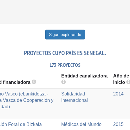
Sigue explorando
PROYECTOS CUYO PAÍS ES SENEGAL.
173 PROYECTOS
Entidad canalizadora
Año de
d financiadora
inicio
o Vasco (eLankidetza -
Solidaridad
2014
a Vasca de Cooperación y
Internacional
idad)
ión Foral de Bizkaia
Médicos del Mundo
2015