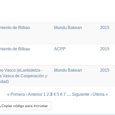
miento de Bilbao
Mundu Bakean
2015
miento de Bilbao
ACPP
2015
o Vasco (eLankidetza -
Mundu Bakean
2015
a Vasca de Cooperación y
idad)
« Primera
‹ Anterior
1
2
3
4
5
6
7
…
Siguiente ›
Última »
Copiar código para incrustar