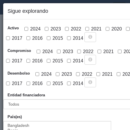
PORTAL DE LA COOPERACIÓN PÚBLICA VASCA
Toggl
Sigue explorando
naviga
Activo
2024
2023
2022
2021
2020
2017
2016
2015
2014
Compromiso
2024
2023
2022
2021
20
2017
2016
2015
2014
Cargar mapa
Desembolso
2024
2023
2022
2021
20
2017
2016
2015
2014
Entidad financiadora
País(es)