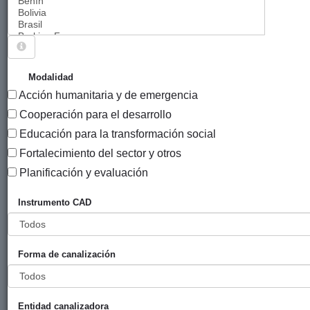
Sigue explorando
PROYECTOS CUYO SECTOR CAD ES
Modalidad
MULTISECTORIAL.
Acción humanitaria y de emergencia
456 PROYECTOS
Cooperación para el desarrollo
Educación para la transformación social
Año
Fortalecimiento del sector y otros
Entidad
Entidad
de
financiadora
canalizadora
inicio
Planificación y evaluación
Título
País
Instrumento CAD
Becas
Gobierno
EHU
2013
Bolivi
ONU -
Vasco
2013
(eLankidetza
Forma de canalización
- Agencia
Vasca de
Cooperación
y
Entidad canalizadora