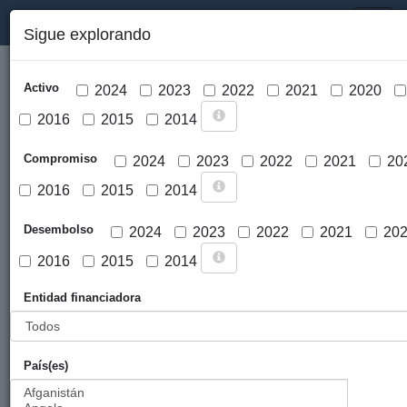
PORTAL DE LA COOPERACIÓN PÚBLICA VASCA
Toggl
Sigue explorando
naviga
Activo
2024
2023
2022
2021
2020
2016
2015
2014
Compromiso
2024
2023
2022
2021
20
2016
2015
2014
Cargar mapa
Desembolso
2024
2023
2022
2021
20
2016
2015
2014
Entidad financiadora
País(es)