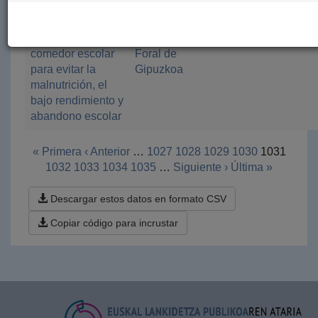
ataques con ácido
Creación de un
Diputación
Kellesensa
202
comedor escolar
Foral de
para evitar la
Gipuzkoa
malnutrición, el
bajo rendimiento y
abandono escolar
« Primera
‹ Anterior
…
1027
1028
1029
1030
1031
1032
1033
1034
1035
…
Siguiente ›
Última »
Descargar estos datos en formato CSV
Copiar código para incrustar