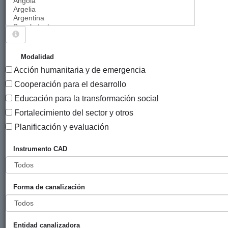
Sigue explorando
PROYECTOS .
Modalidad
Acción humanitaria y de emergencia
7327 PROYECTOS
Cooperación para el desarrollo
Año
Educación para la transformación social
Entidad
Entidad
de
Fortalecimiento del sector y otros
financiadora
canalizadora
inic
Título
Planificación y evaluación
Pozo profundo de
Diputación
Chiapas
202
Instrumento CAD
agua para el
Foral de
Enea
abastecimiento
Gipuzkoa
permanente de la
Forma de canalización
comunidad de
San Fernando,
Huixtan
Entidad canalizadora