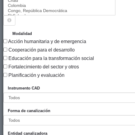
Sigue explorando
PROYECTOS CUYO SECTOR CRS ES
Modalidad
ABASTECIMIENTO BÁSICO DE AGUA POTABLE.
Acción humanitaria y de emergencia
78 PROYECTOS
Cooperación para el desarrollo
Educación para la transformación social
Año
Fortalecimiento del sector y otros
Entidad
Entidad
de
financiadora
canalizadora
inicio
Planificación y evaluación
Título
Instrumento CAD
Modelo
Gobierno
Zabalketa
2013
campesino de
Vasco
adaptación al
(eLankidetza
Forma de canalización
cambio del
- Agencia
ciclo
Vasca de
hidrológico.
Cooperación
Fase II
y
Entidad canalizadora