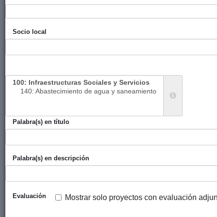
Solidaridad)
Programa para
Ayuntamiento
España con
2014
Socio local
la mejora al
de Bilbao
ACNUR
acceso de
agua potable y
saneamiento
para
refugiados
sudaneses en
Chad
Palabra(s) en título
Suministro
Ayuntamiento
Acción
2014
agua potable a
de Vitoria-
Contra el
bajo coste en
Gasteiz
Hambre
Palabra(s) en descripción
Guidimakha
(Servicio de
Cooperación
al Desarrollo)
Evaluación
Mostrar solo proyectos con evaluación adju
Fortalecimiento
Ayuntamiento
Jóvenes y
2014
de la
de Vitoria-
Desarrollo