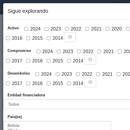
PORTAL DE LA COOPERACIÓN PÚBLICA VASCA
Toggl
Sigue explorando
naviga
Activo
2024
2023
2022
2021
2020
2016
2015
2014
Compromiso
2024
2023
2022
2021
20
2017
2016
2015
2014
Cargar mapa
Desembolso
2024
2023
2022
2021
20
2017
2016
2015
2014
Entidad financiadora
País(es)