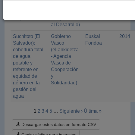
resiliencia a
Gasteiz
las recurrentes
(Servicio de
sequías
Cooperación
al Desarrollo)
Suchitoto (El
Gobierno
Euskal
2014
Salvador):
Vasco
Fondoa
cobertura total
(eLankidetza
de agua
- Agencia
potable y
Vasca de
referente en
Cooperación
equidad de
y
género en la
Solidaridad)
gestión del
agua
1
2
3
4
5
…
Siguiente ›
Última »
Descargar estos datos en formato CSV
Copiar código para incrustar