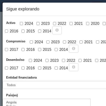
PORTAL DE LA COOPERACIÓN PÚBLICA VASCA
Toggl
Sigue explorando
naviga
Activo
2024
2023
2022
2021
2020
2016
2015
2014
Compromiso
2024
2023
2022
2021
20
2017
2016
2015
2014
Cargar mapa
Desembolso
2024
2023
2022
2021
20
2017
2016
2015
2014
Entidad financiadora
País(es)