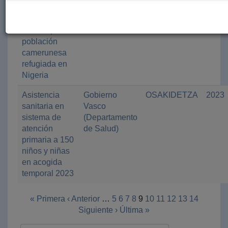
servicios de
Bizkaia
salud de
calidad para
población
camerunesa
refugiada en
Nigeria
Asistencia
Gobierno
OSAKIDETZA
2023
sanitaria en
Vasco
sistema de
(Departamento
atención
de Salud)
primaria a 150
niños y niñas
en acogida
temporal 2023
« Primera
‹ Anterior
…
5
6
7
8
9
10
11
12
13
14
Siguiente ›
Última »