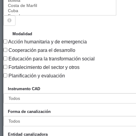
Sigue explorando
PROYECTOS CUYO SECTOR CRS ES ATENCIÓN
Modalidad
SANITARIA BÁSICA.
Acción humanitaria y de emergencia
66 PROYECTOS
Cooperación para el desarrollo
Educación para la transformación social
Año
Fortalecimiento del sector y otros
Entidad
Entidad
de
financiadora
canalizadora
inicio
Planificación y evaluación
Título
Instrumento CAD
Reubicación
Diputación
Kupu Kupu
2022
de la escuela
Foral de Álava
y centro de
Forma de canalización
atención de
niñas y niños
con
discapacidad,
Entidad canalizadora