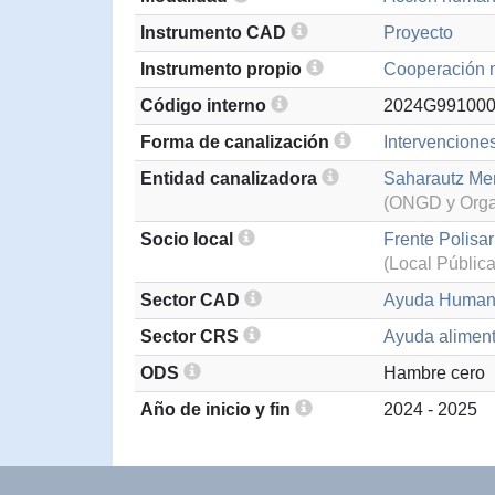
Instrumento CAD
Proyecto
Instrumento propio
Cooperación m
Código interno
2024G99100
Forma de canalización
Intervenciones
Entidad canalizadora
Saharautz Men
(ONGD y Organ
Socio local
Frente Polisar
(Local Pública
Sector CAD
Ayuda Humani
Sector CRS
Ayuda aliment
ODS
Hambre cero
Año de inicio y fin
2024 - 2025