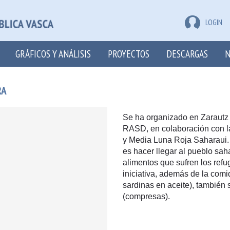
LOGIN
GRÁFICOS Y ANÁLISIS
PROYECTOS
DESCARGAS
N
RA
Se ha organizado en Zarautz 
RASD, en colaboración con la
y Media Luna Roja Saharaui. 
es hacer llegar al pueblo sah
alimentos que sufren los refu
iniciativa, además de la comi
sardinas en aceite), también
(compresas).