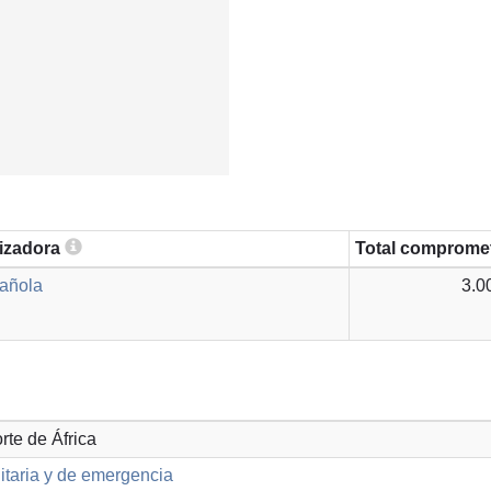
lizadora
Total comprome
añola
3.0
orte de África
taria y de emergencia