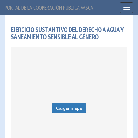
PORTAL DE LA COOPERACIÓN PÚBLICA VASCA
Toggl
naviga
EJERCICIO SUSTANTIVO DEL DERECHO A AGUA Y
SANEAMIENTO SENSIBLE AL GÉNERO
Cargar mapa