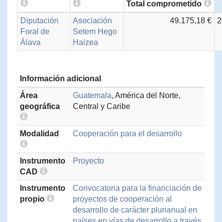
Total comprometido
Diputación
Asociación
49.175,18 €
2
Foral de
Setem Hego
Álava
Haizea
Información adicional
Área
Guatemala
, América del Norte,
geográfica
Central y Caribe
Modalidad
Cooperación para el desarrollo
Instrumento
Proyecto
CAD
Instrumento
Convocatoria para la financiación de
propio
proyectos de cooperación al
desarrollo de carácter plurianual en
países en vías de desarrollo a través