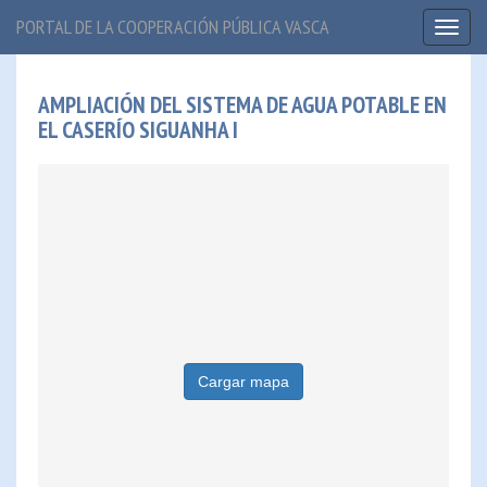
PORTAL DE LA COOPERACIÓN PÚBLICA VASCA
Toggl
naviga
AMPLIACIÓN DEL SISTEMA DE AGUA POTABLE EN
EL CASERÍO SIGUANHA I
Cargar mapa