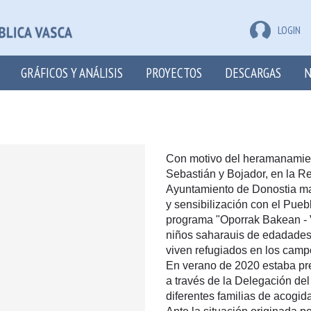
LOGIN
GRÁFICOS Y ANÁLISIS
PROYECTOS
DESCARGAS
N
Con motivo del heramanamien
Sebastián y Bojador, en la R
Ayuntamiento de Donostia ma
y sensibilización con el Pueb
programa "Oporrak Bakean - 
niños saharauis de edadades
viven refugiados en los campo
En verano de 2020 estaba pre
a través de la Delegación del
diferentes familias de acogid