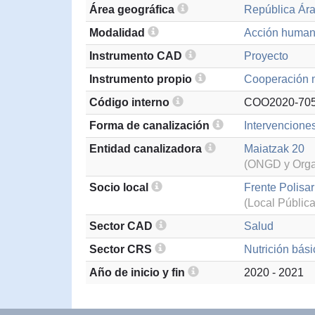
Área geográfica
República Ár
Modalidad
Acción humani
Instrumento CAD
Proyecto
Instrumento propio
Cooperación m
Código interno
COO2020-705
Forma de canalización
Intervenciones
Entidad canalizadora
Maiatzak 20
(ONGD y Organ
Socio local
Frente Polisar
(Local Pública
Sector CAD
Salud
Sector CRS
Nutrición bási
Año de inicio y fin
2020 - 2021