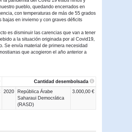
or la pandemia del Covid 19 estos niños y
 nuestro pueblo, quedando encerrados en
gencia, con temperaturas de más de 55 grados
bajas en invierno y con graves déficits
ecto es disminuir las carencias que van a tener
bido a la situación originada por al Covid19,
o. Se envía material de primera necesidad
onostiarras que acogieron el año anterior a
Cantidad desembolsada
€
2020
República Árabe
3.000,00 €
Saharaui Democrática
(RASD)