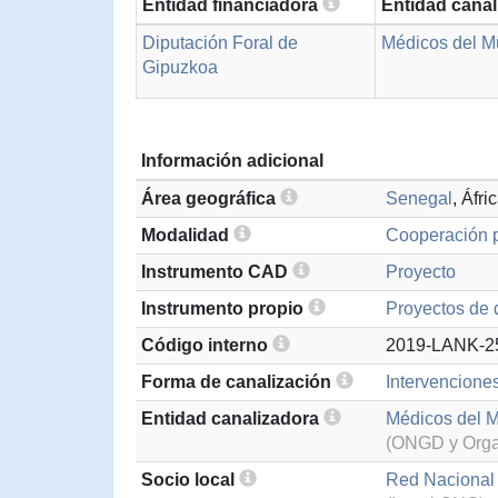
Entidad financiadora
Entidad cana
Diputación Foral de
Médicos del 
Gipuzkoa
Información adicional
Área geográfica
Senegal
, Áfr
Modalidad
Cooperación p
Instrumento CAD
Proyecto
Instrumento propio
Proyectos de 
Código interno
2019-LANK-2
Forma de canalización
Intervencione
Entidad canalizadora
Médicos del 
(ONGD y Organ
Socio local
Red Nacional