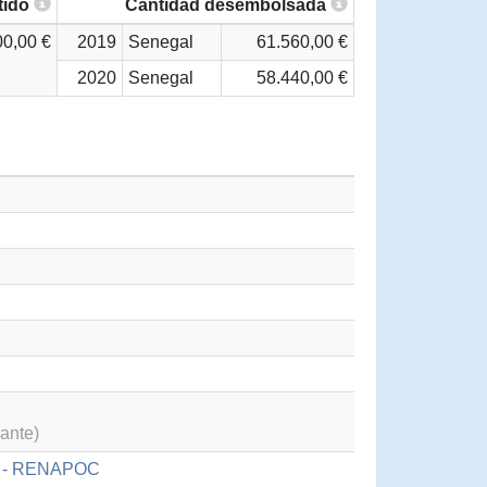
tido
Cantidad desembolsada
00,00 €
2019
Senegal
61.560,00 €
2020
Senegal
58.440,00 €
ante)
és - RENAPOC