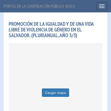
PORTAL DE LA COOPERACIÓN PÚBLICA VASCA
Toggl
naviga
PROMOCIÓN DE LA IGUALDAD Y DE UNA VIDA
LIBRE DE VIOLENCIA DE GÉNERO EN EL
SALVADOR. (PLURIANUAL, AÑO 3/3)
Cargar mapa