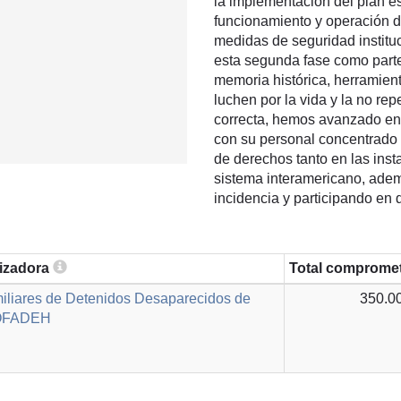
la implementación del plan es
funcionamiento y operación de
medidas de seguridad institu
esta segunda fase como parte 
memoria histórica, herramie
luchen por la vida y la no re
correcta, hemos avanzado en 
con su personal concentrado e
de derechos tanto en las ins
sistema interamericano, ade
incidencia y participando en 
lizadora
Total comprome
iliares de Detenidos Desaparecidos de
350.0
COFADEH