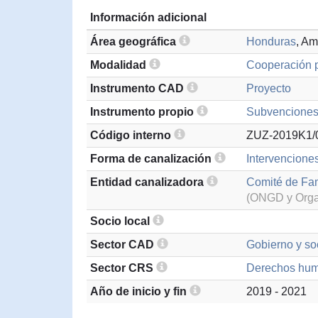
Información adicional
Área geográfica
Honduras
, Am
Modalidad
Cooperación p
Instrumento CAD
Proyecto
Instrumento propio
Subvenciones 
Código interno
ZUZ-2019K1/
Forma de canalización
Intervenciones
Entidad canalizadora
Comité de Fa
(ONGD y Organ
Socio local
Sector CAD
Gobierno y soc
Sector CRS
Derechos hu
Año de inicio y fin
2019 - 2021