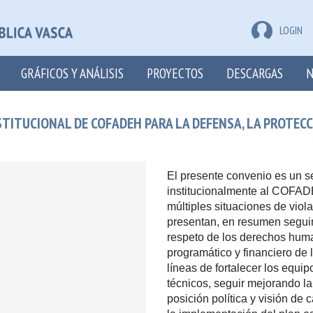
LOGIN
GRÁFICOS Y ANÁLISIS
PROYECTOS
DESCARGAS
N
TITUCIONAL DE COFADEH PARA LA DEFENSA, LA PROTEC
El presente convenio es un se
institucionalmente al COFADE
múltiples situaciones de vio
presentan, en resumen seguim
respeto de los derechos human
programático y financiero de l
líneas de fortalecer los equip
técnicos, seguir mejorando la
posición política y visión de