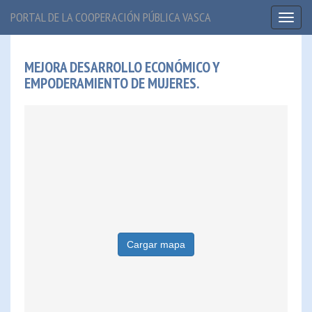
PORTAL DE LA COOPERACIÓN PÚBLICA VASCA
Toggl
naviga
MEJORA DESARROLLO ECONÓMICO Y
EMPODERAMIENTO DE MUJERES.
Cargar mapa