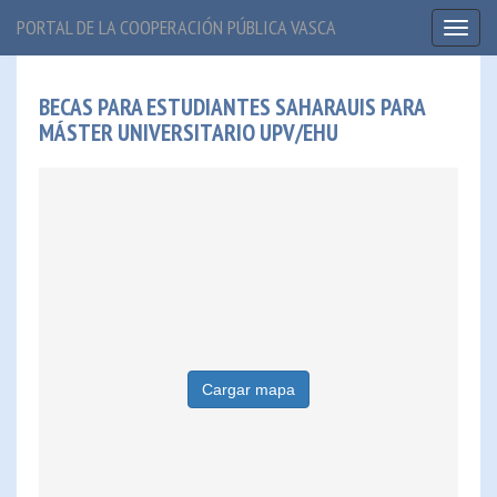
PORTAL DE LA COOPERACIÓN PÚBLICA VASCA
Toggl
naviga
BECAS PARA ESTUDIANTES SAHARAUIS PARA
MÁSTER UNIVERSITARIO UPV/EHU
Cargar mapa