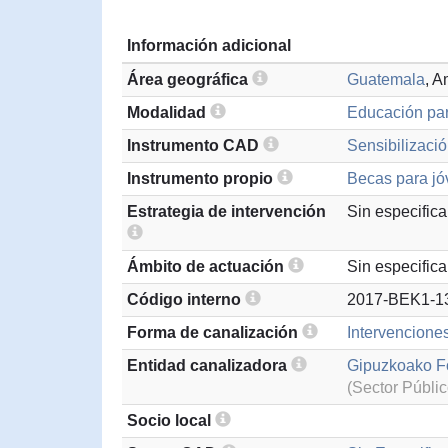
Información adicional
Área geográfica
Guatemala
, A
Modalidad
Educación par
Instrumento CAD
Sensibilizació
Instrumento propio
Becas para jó
Estrategia de intervención
Sin especifica
Ámbito de actuación
Sin especifica
Código interno
2017-BEK1-1
Forma de canalización
Intervencione
Entidad canalizadora
Gipuzkoako Fo
(Sector Públic
Socio local