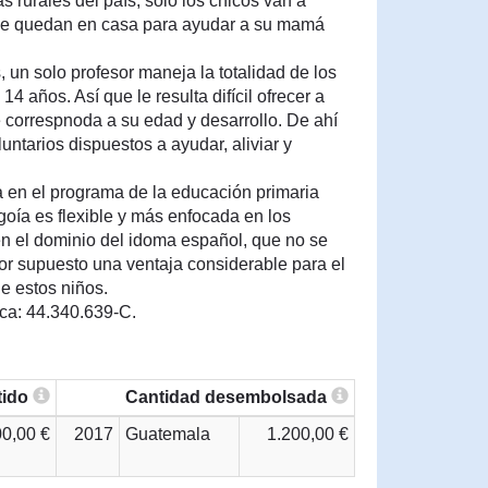
s rurales del país, sólo los chicos van a
 se quedan en casa para ayudar a su mamá
, un solo profesor maneja la totalidad de los
14 años. Así que le resulta difícil ofrecer a
correspnoda a su edad y desarrollo. De ahí
untarios dispuestos a ayudar, aliviar y
 en el programa de la educación primaria
goía es flexible y más enfocada en los
en el dominio del idoma español, que no se
or supuesto una ventaja considerable para el
de estos niños.
eca: 44.340.639-C.
tido
Cantidad desembolsada
00,00 €
2017
Guatemala
1.200,00 €